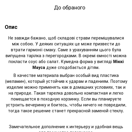
До обраного
Опис
Не завжди бажано, щоб складові страви перемішувалися
між собою. У деяких ситуаціях це може призвести до
втрати гармонії смаку. Саме з урахуванням цього була
випущена тарілка з перегородками. В окремі ємності можна
покласти соус або салат. Кумедна форма у вигляді
Міккі
Мауса
дуже сподобається дітям.
В качестве материала выбран особый вид пластика
(меламин), который устойчив к ударам и падениям. Поэтому
изделие можно применять как в домашних условиях, так и
на природе. Такая тарелка довольно компактная и легко
помещается в походную корзинку. Если вы планируете
устроить вечеринку и боитесь, чтобы ничего не повредили,
тогда такое решение станет прекрасной заменой стеклу.
Замечательное дополнение к интерьеру и
удобная вещь