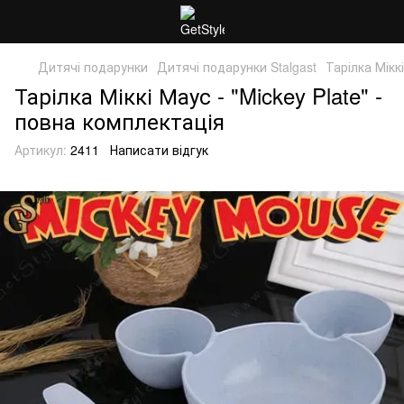
Дитячі подарунки
Дитячі подарунки Stalgast
Тарілка Мікк
Тарілка Міккі Маус - "Mickey Plate" -
повна комплектація
Артикул:
2411
Написати відгук