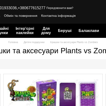
01933036,
+380677615277
Передзвонити вам?
а
Обмін та повернення
Контактна інформація
айні
Інтер'єрні
Для
Беруші
Балаклави
унки
наклейки
дому
Головна
Дитячі подарунки
Іграшки та аксесуари Plants vs Zombies
шки та аксесуари Plants vs Zo