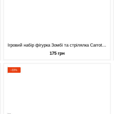
Ігровий набір фігурка Зомбі та стрілялка Carrotillery Plants vs Zombies
175 грн
−33%