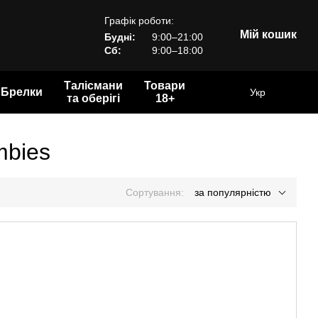
Графік роботи:
Мій кошик
Будні:
9:00–21:00
Сб:
9:00–18:00
Талісмани
Товари
Брелки
Укр
та оберігі
18+
mbies
Сортування:
за популярністю