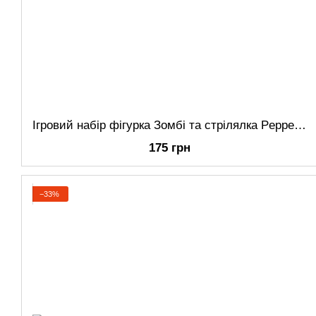
Ігровий набір фігурка Зомбі та стрілялка Pepper-pult Plants vs Zombies
175 грн
−33%