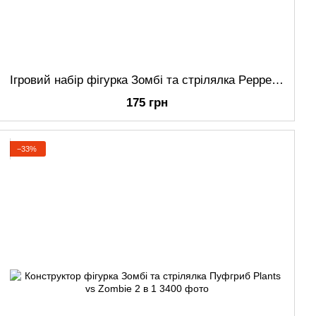
Ігровий набір фігурка Зомбі та стрілялка Pepper-pult Plants vs Zombies
175 грн
−33%