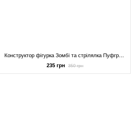
Конструктор фігурка Зомбі та стрілялка Пуфгриб Plants vs Zombie 2 в 1
235 грн
350 грн