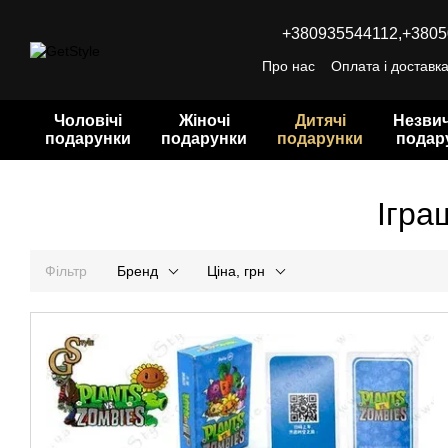
Перейти до основного контенту
+380935544112,
+3805
Про нас
Оплата і доставк
Чоловічі
Жіночі
Дитячі
Незвич
подарунки
подарунки
подарунки
подар
Ігра
Фільтр
Бренд
Ціна, грн