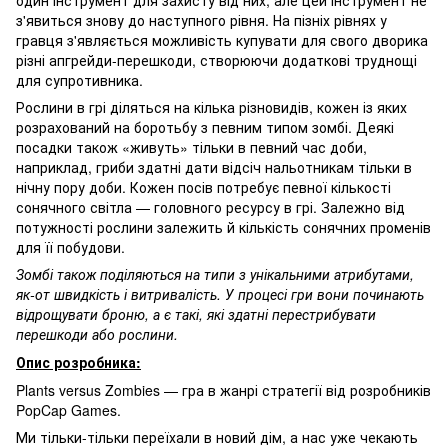
один інструмент для захисту від них, але цей інструмент не
з'явиться знову до наступного рівня. На пізніх рівнях у
гравця з'являється можливість купувати для свого дворика
різні апгрейди-перешкоди, створюючи додаткові труднощі
для супротивника.
Рослини в грі діляться на кілька різновидів, кожен із яких
розрахований на боротьбу з певним типом зомбі. Деякі
посадки також «живуть» тільки в певний час доби,
наприклад, гриби здатні дати відсіч нальотникам тільки в
нічну пору доби. Кожен посів потребує певної кількості
сонячного світла — головного ресурсу в грі. Залежно від
потужності рослини залежить й кількість сонячних променів
для її побудови.
Зомбі також поділяються на типи з унікальними атрибутами,
як-от швидкість і витривалість. У процесі гри вони починають
відрощувати броню, а є такі, які здатні перестрибувати
перешкоди або рослини.
Опис розробника:
Plants versus Zombies — гра в жанрі стратегії від розробників
PopCap Games.
Ми тільки-тільки переїхали в новий дім, а нас уже чекають