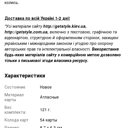
колись.
Доставка по всій Україні 1-2 дні!
"Усі матеріали сайту
http://getstyle.kiev.ua
,
http://getstyle.com.ua
,
включно з текстовою, графічною та
відеокартою, структурою й оформленням сторінок, захищені
українським і міжнародним законом і угодою про охорону
авторських прав та інтелектуальної власності.
Використання
будь-яких матеріалів сайту з комерційною метою дозволено
тільки з письмової згоди власника ресурсу.
Характеристики
Состояние
Новое
Материал
Атласные
карты
Вес
121 г.
комплекта:
Колода карт
54 карты
Размер:
8.7 х 6.3 см.