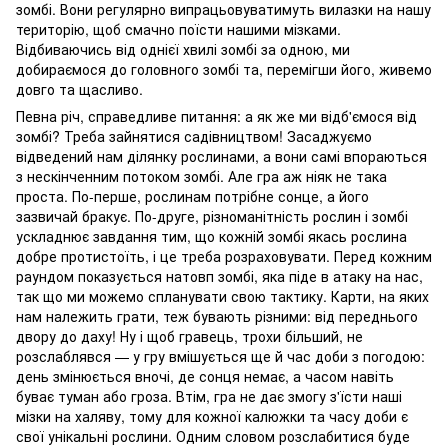
зомбі. Вони регулярно випрацьовуватимуть вилазки на нашу
територію, щоб смачно поїсти нашими мізками.
Відбиваючись від однієї хвилі зомбі за одною, ми
добираємося до головного зомбі та, перемігши його, живемо
довго та щасливо.
Певна річ, справедливе питання: а як же ми відб'ємося від
зомбі? Треба зайнятися садівництвом! Засаджуємо
відведений нам ділянку рослинами, а вони самі впораються
з нескінченним потоком зомбі. Але гра аж ніяк не така
проста. По-перше, рослинам потрібне сонце, а його
зазвичай бракує. По-друге, різноманітність рослин і зомбі
ускладнює завдання тим, що кожній зомбі якась рослина
добре протистоїть, і це треба розраховувати. Перед кожним
раундом показується натовп зомбі, яка піде в атаку на нас,
так що ми можемо спланувати свою тактику. Карти, на яких
нам належить грати, теж бувають різними: від переднього
двору до даху! Ну і щоб гравець, трохи більший, не
розслаблявся — у гру вмішується ще й час доби з погодою:
день змінюється вночі, де сонця немає, а часом навіть
буває туман або гроза. Втім, гра не дає змогу з'їсти наші
мізки на халяву, тому для кожної калюжки та часу доби є
свої унікальні рослини. Одним словом розслабитися буде