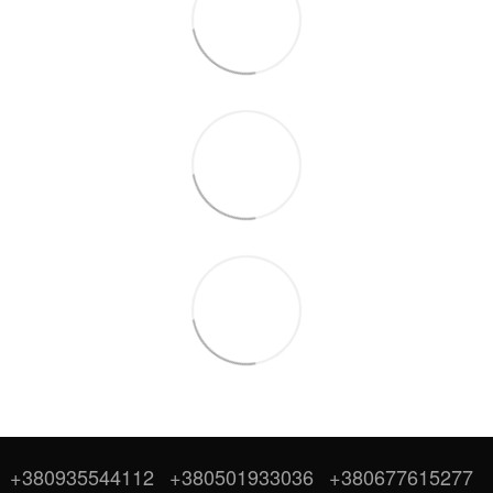
+380935544112
+380501933036
+380677615277