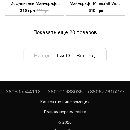
Иссушитель Майнкрафт
Майнкрафт Minecraft World
Wither Minecraft 8 см
10 см
210 грн
310 грн
350 грн
Показать еще 20 товаров
Назад
Вперед
1
из 10
+380935544112
+380501933036
+380677615277
Контактная информация
Полная версия сайта
© 2026