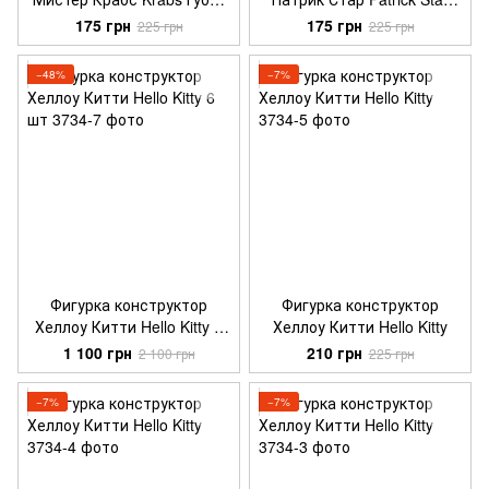
Боб SpongeBob
Губка Боб SpongeBob
175 грн
175 грн
225 грн
225 грн
−48%
−7%
Фигурка конструктор
Фигурка конструктор
Хеллоу Китти Hello Kitty 6
Хеллоу Китти Hello Kitty
шт
1 100 грн
210 грн
2 100 грн
225 грн
−7%
−7%