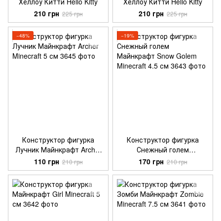
Хеллоу Китти Hello Kitty
Хеллоу Китти Hello Kitty
210 грн
210 грн
225 грн
225 грн
−48%
−19%
Конструктор фигурка
Конструктор фигурка
Лучник Майнкрафт Archer
Снежный голем
Minecraft 5 см
Майнкрафт Snow Golem
110 грн
170 грн
210 грн
210 грн
Minecraft 4.5 см