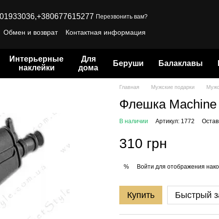
01933036,
+380677615277
Перезвонить вам?
Обмен и возврат
Контактная информация
Интерьерные
Для
Беруши
Балаклавы
наклейки
дома
Главная
Мужские подарки
Мужс
Флешка Machine
В наличии
Артикул: 1772
Остав
310 грн
Войти
для отображения нако
%
Купить
Быстрый з