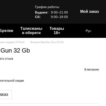
График работы:
Мой заказ
Будние:
9:00–21:00
Сб:
9:00–18:00
Талисманы
Товары
Брелки
Рус
и обереги
18+
кие подарки X-Flash
Флешка Machine Gun 32 Gb
 Gun 32 Gb
ить отзыв
В желания
пительной скидки
аказ