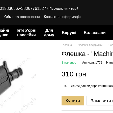
01933036,
+380677615277
Передзвонити вам?
а
Обмін та повернення
Контактна інформація
айні
Інтер'єрні
Для
Беруші
Балаклави
унки
наклейки
дому
Головна
Чоловічі подарунки
Чол
Флешка - "Machin
В наявності
Артикул: 1772
Напи
310 грн
Увійти
для відображення нак
%
Купити
Замовити