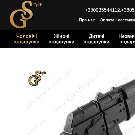
Перейти до основного контенту
+380935544112,
+3805
Про нас
Оплата і доставк
Чоловічі
Жіночі
Дитячі
Незвич
подарунки
подарунки
подарунки
подар