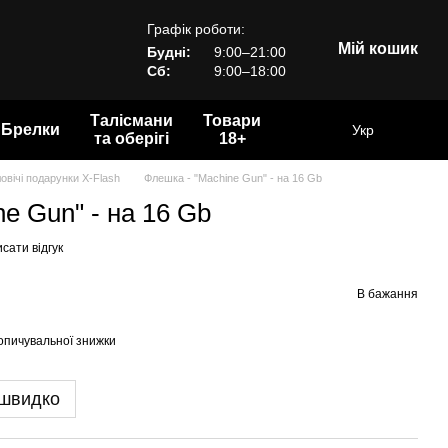
Графік роботи:
Мій кошик
Будні:
9:00–21:00
Сб:
9:00–18:00
Талісмани
Товари
Брелки
Укр
та оберігі
18+
овічі подарунки X-Flash
Флешка - "Machine Gun" - на 16 Gb
e Gun" - на 16 Gb
сати відгук
В бажання
опичувальної знижки
 швидко