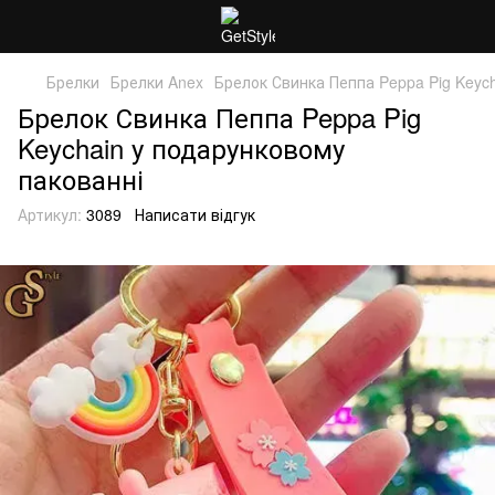
Брелки
Брелки Anex
Брелок Свинка Пеппа Peppa Pig Keyc
Брелок Свинка Пеппа Peppa Pig
Keychain у подарунковому
пакованні
Артикул:
3089
Написати відгук