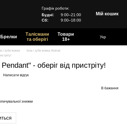
Графік роботи:
Мій кошик
Будні:
9:00–21:00
Сб:
9:00–18:00
Талісмани
Товари
Брелки
Укр
та оберігі
18+
ла і зуби вовка
Ікла і зуби вовка Animal
ристріту!
 Pendant" - оберіг від пристріту!
Написати відгук
В бажання
опичувальної знижки
иться