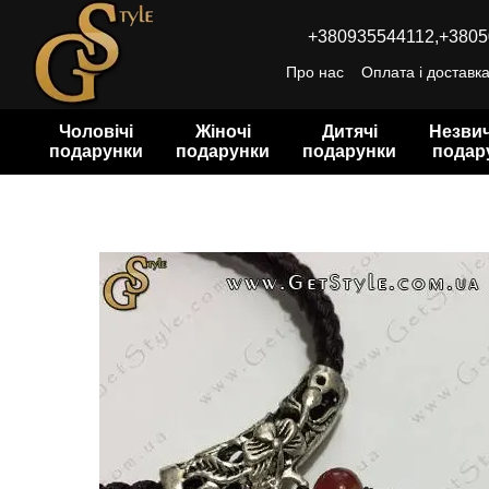
Перейти до основного контенту
+380935544112,
+3805
Про нас
Оплата і доставк
Чоловічі
Жіночі
Дитячі
Незвич
подарунки
подарунки
подарунки
подар