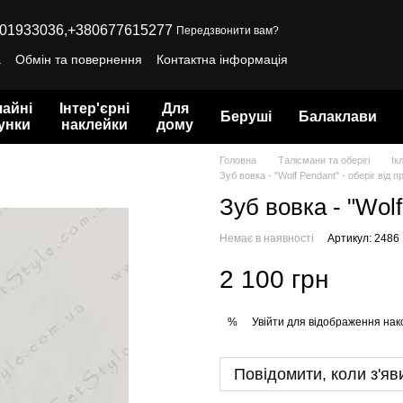
01933036,
+380677615277
Передзвонити вам?
а
Обмін та повернення
Контактна інформація
айні
Інтер'єрні
Для
Беруші
Балаклави
унки
наклейки
дому
Головна
Талісмани та оберігі
Ік
Зуб вовка - "Wolf Pendant" - оберіг від п
Зуб вовка - "Wolf
Немає в наявності
Артикул: 2486
2 100 грн
Увійти
для відображення нак
%
Повідомити, коли з'яв