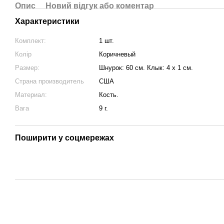
Опис
Новий відгук або коментар
Характеристики
Комплект:
1 шт.
Колір
Коричневый
Размер:
Шнурок: 60 см. Клык: 4 х 1 см.
Страна производитель
США
Материал:
Кость.
Вага
9 г.
Поширити у соцмережах