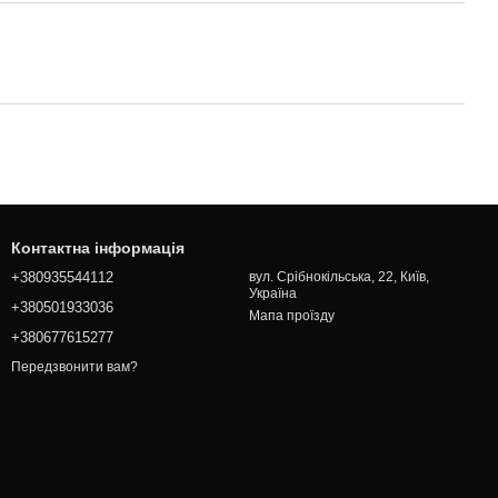
Контактна інформація
+380935544112
вул. Срібнокільська, 22, Київ,
Україна
+380501933036
Мапа проїзду
+380677615277
Передзвонити вам?