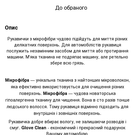
До обраного
Опис
Рукавички з мікрофібри чудово підійдуть для миття різних
делікатних поверхонь. Для автомобілістів рукавиця
послужить незамінним засобом для миття або протирання
машини. М'яка тканина не подряпає машину, але ретельно
збере всю грязь.
Мікрофібра
— унікальна тканина з найтонших мікроволокон,
яка ефективно використовується для очищення різних
поверхонь.
Мікрофібра
— чудова новаторська
гіпоалергенна тканину для чищення. Вона в сто разів тонше
людського волосся. Тому рукавиця відмінно підходить для
внутрішніх і зовнішніх поверхонь.
Рукавичка добре вбирає вологу, не залишаючи розводів і
смуг.
Glove Clean
- економічний і прекрасний подарунок
Вашому автомобілю.