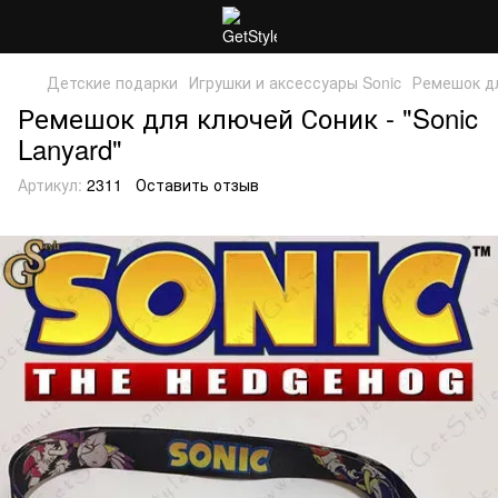
Детские подарки
Игрушки и аксессуары Sonic
Ремешок дл
Ремешок для ключей Соник - "Sonic
Lanyard"
Артикул:
2311
Оставить отзыв