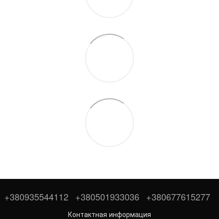
+380935544112
+380501933036
+380677615277
Контактная информация