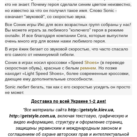
кто не знает. Почему героя сделали синим цветом неизвестно,
но известно за что он получил такое имя. Слово Sonic -
означает "звуковой", со скоростью звука.
Все Соник игры Икс для всех возрастных групп собраны у нас!
Вы можете играть за любимого "колючего" героя в режиме
онлайн. И все благодаря компании Сега, которые выпустили
очень много игр для всеми нами любимого героя.
В игре ёжик бегает со звуковой скоростью, что часто спасало
его самого от неминуемой гибели.
Соник в играх носил кроссовки «Speed
Shoes
» (в переводе
скоростная обувь), красные с белым
ремнем
. Но позже
находит «Light Speed Shoes», более современные кроссовки,
дающие ему дополнительные способности.
Sonic любит бегать, так как с его скоростью усидеть он просто
не может.
Доставка по всей Украине 1-2 дня!
"Все материалы сайта
http://getstyle.kiev.ua
,
http://getstyle.com.ua
,
включая текстовую, графическую и
видео информацию, структуру и оформление страниц,
защищены украинским и международным законом и
соглашением об охране авторских прав и интеллектуальной