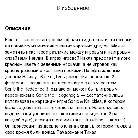
В избранное
Описание
Наклз — красная антропоморфная ехидна, чьи иглы похожи
на причёску из многочисленных коротких дредов. Можно
заметить некоторое различие между игровым и неигровым
спрайтами Наклза. В играх игровой Наклз предстаёт в ярко
красном цвете с зелеными носками, а не игровой как
красно-розовый с желтыми носками. По официальным
данным Наклзу 16 лет. День рождения, вероятно, 2
февраля — когда вышла первая игра с его участием —
Sonic the Hedgehog 3, однако он может быть игровым
персонажем в Sonic the Hedgehog 2 — достаточно лишь
использовать картридж игры Sonic & Knuckles, в котором
была задействована технология Lock-on. На его кулаках
выделяются увеличенные костяшки пальцев (по 2 на
каждой руке), отсюда и его имя (англ. knuckles — кастет).
Он происходит из древнего клана ехидн, в котором также в
своё время были вождь Пачакамак и Тикал.