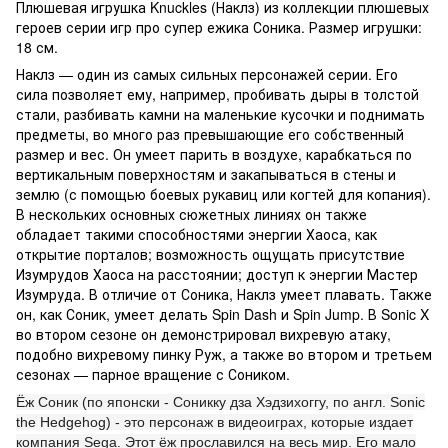
Плюшевая игрушка Knuckles (Наклз) из коллекции плюшевых
героев серии игр про супер ежика Соника. Размер игрушки:
18 см.
Наклз — один из самых сильных персонажей серии. Его
сила позволяет ему, например, пробивать дыры в толстой
стали, разбивать камни на маленькие кусочки и поднимать
предметы, во много раз превышающие его собственный
размер и вес. Он умеет парить в воздухе, карабкаться по
вертикальным поверхностям и закапываться в стены и
землю (с помощью боевых рукавиц или когтей для копания).
В нескольких основных сюжетных линиях он также
обладает такими способностями энергии Хаоса, как
открытие порталов; возможность ощущать присутствие
Изумрудов Хаоса на расстоянии; доступ к энергии Мастер
Изумруда. В отличие от Соника, Наклз умеет плавать. Также
он, как Соник, умеет делать Spin Dash и Spin Jump. В Sonic X
во втором сезоне он демонстрировал вихревую атаку,
подобно вихревому пинку Руж, а также во втором и третьем
сезонах — парное вращение с Соником.
Ёж Соник (по японски - Соникку дза Хэдзихоггу, по англ. Sonic
the Hedgehog) - это персонаж в видеоиграх, которые издает
компания Sega. Этот ёж прославился на весь мир. Его мало