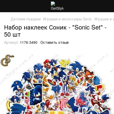
Детские подарки
Игрушки и аксессуары Sonic
Игрушки и 
Набор наклеек Соник - "Sonic Set" -
50 шт
Артикул:
1176-3490
Оставить отзыв