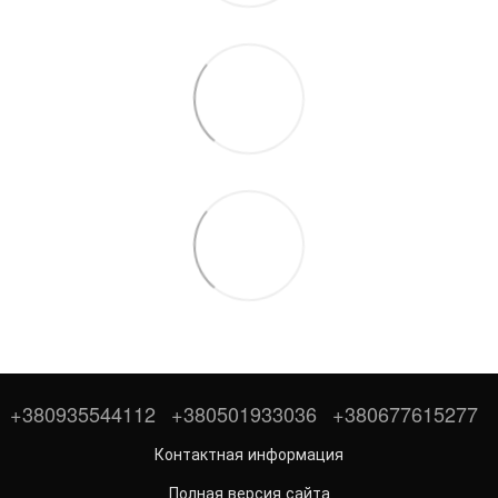
+380935544112
+380501933036
+380677615277
Контактная информация
Полная версия сайта