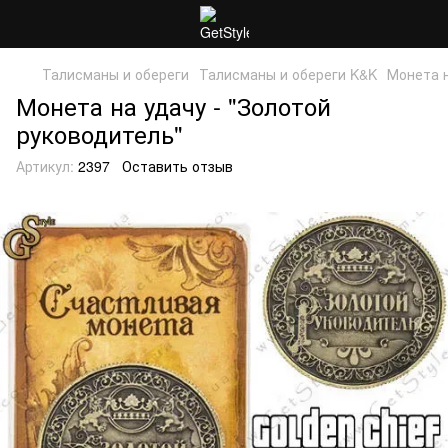
Талисманы и обереги
Талисманы и обереги K&K
Монета н
Монета на удачу - "Золотой
руководитель"
Артикул:
2397
Оставить отзыв