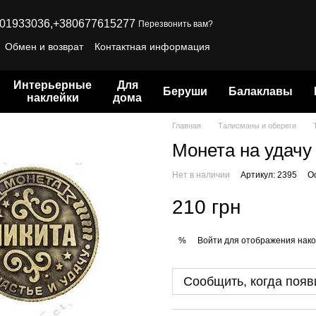
01933036,
+380677615277
Перезвонить вам?
Обмен и возврат
Контактная информация
Интерьерные
Для
Беруши
Балаклавы
наклейки
дома
Главная
Талисманы и обереги
Монета на удачу 
Нет в наличии
Артикул: 2395
О
210 грн
Войти
для отображения нако
%
Сообщить, когда появ