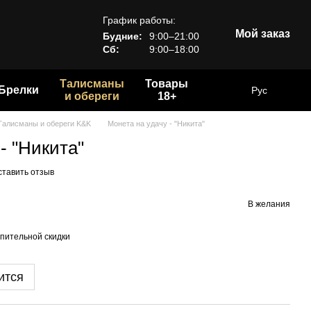
График работы:
Мой заказ
Будние:
9:00–21:00
Сб:
9:00–18:00
Талисманы
Товары
Брелки
Рус
и обереги
18+
Талисманы и обереги K&K
Монета на удачу - "Никита"
- "Никита"
ставить отзыв
В желания
пительной скидки
ится