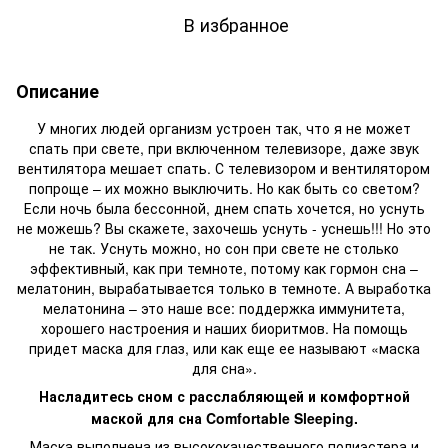
В избранное
Описание
У многих людей организм устроен так, что я не может
спать при свете, при включенном телевизоре, даже звук
вентилятора мешает спать. С телевизором и вентилятором
попроще – их можно выключить. Но как быть со светом?
Если ночь была бессонной, днем спать хочется, но уснуть
не можешь? Вы скажете, захочешь уснуть - уснешь!!! Но это
не так. Уснуть можно, но сон при свете не столько
эффективный, как при темноте, потому как гормон сна –
мелатонин, вырабатывается только в темноте. А выработка
мелатонина – это наше все: поддержка иммунитета,
хорошего настроения
и наших биоритмов. На помощь
придет маска для глаз, или как еще ее называют «маска
для сна».
Насладитесь сном с расслабляющей и комфортной
маской для сна Comfortable Sleeping.
Маска выполнена из высококачественного полиэстера и