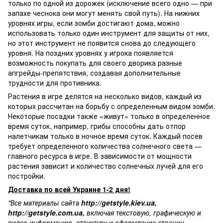
только по одной из дорожек (исключение всего одно — при
запахе чеснока они могут менять свой путь). На нижних
уровнях игры, если зомби достигают дома, можно
использовать только один инструмент для защиты от них,
но этот инструмент не появится снова до следующего
уровня. На поздних уровнях у игрока появляется
возможность покупать для своего дворика разные
апгрейды-препятствия, создавая дополнительные
трудности для противника.
Растения в игре делятся на несколько видов, каждый из
которых рассчитан на борьбу с определенным видом зомби.
Некоторые посадки также «живут» только в определенное
время суток, например, грибы способны дать отпор
налетчикам только в ночное время суток. Каждый посев
требует определенного количества солнечного света —
главного ресурса в игре. В зависимости от мощности
растения зависит и количество солнечных лучей для его
постройки.
Доставка по всей Украине 1-2 дня!
"Все материалы сайта
http://getstyle.kiev.ua
,
http://getstyle.com.ua
,
включая текстовую, графическую и
видео информацию, структуру и оформление страниц,