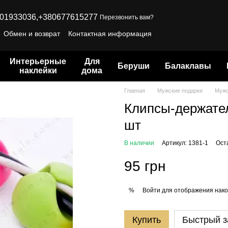
01933036,
+380677615277
Перезвонить вам?
Обмен и возврат
Контактная информация
Интерьерные
Для
Беруши
Балаклавы
наклейки
дома
Главная
Мужские подарки
Мужс
Клипсы-держатели
шт
В наличии
Артикул: 1381-1
Ост
95 грн
Войти
для отображения нако
%
Купить
Быстрый з