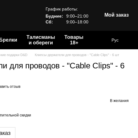
График работы:
Мой заказ
Будние:
9:00–21:00
Сб:
9:00–18:00
Талисманы
Товары
Брелки
Рус
и обереги
18+
кие подарки D&D
Клипсы-держатели для проводов - "Cable Clips" - 6 шт
 для проводов - "Cable Clips" - 6
авить отзыв
В желания
пительной скидки
аказ