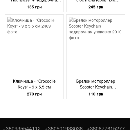
упаковка
Organizer"
135 грн
245 грн
Ключница - "Crocodile
Брелок мотороллер
Keys" - 9 х 5.5 см
Scooter Keychain
подарочная упаковка
270 грн
110 грн
+380935544112
+380501933036
+380677615277