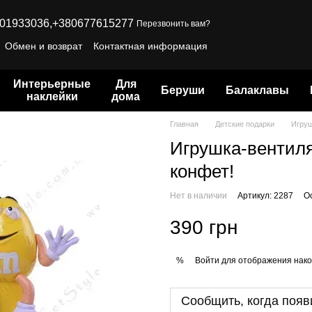
01933036,
+380677615277
Перезвонить вам?
Обмен и возврат
Контактная информация
Интерьерные
Для
Беруши
Балаклавы
наклейки
дома
Главная
Детские подарки
Игруш
Игрушка-вентилят
конфет!
Нет в наличии
Артикул: 2287
О
390 грн
Войти
для отображения нако
%
Сообщить, когда появ