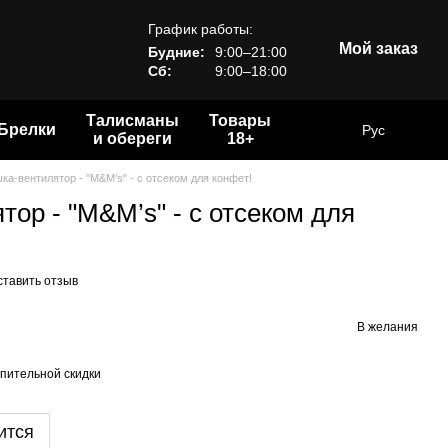
График работы:
Мой заказ
Будние:
9:00–21:00
Сб:
9:00–18:00
Талисманы
Товары
Брелки
Рус
и обереги
18+
ка-вентилятор - "M&M’s" - с отсеком для конфет!
ор - "M&M’s" - с отсеком для
ставить отзыв
В желания
пительной скидки
ится