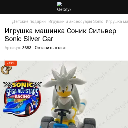
Детские подарки
Игрушки и аксессуары Sonic
Игрушка ма
Игрушка машинка Соник Сильвер
Sonic Silver Car
Артикул:
3683
Оставить отзыв
−25%