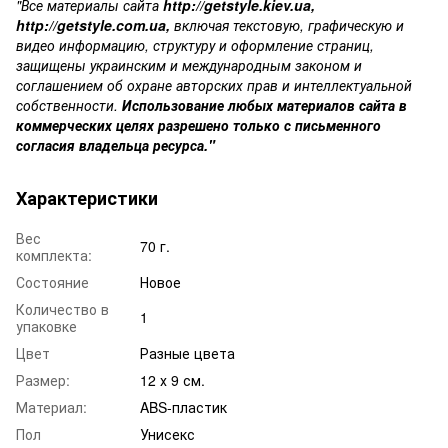
"Все материалы сайта
http://getstyle.kiev.ua
,
http://getstyle.com.ua
,
включая текстовую, графическую и
видео информацию, структуру и оформление страниц,
защищены украинским и международным законом и
соглашением об охране авторских прав и интеллектуальной
собственности.
Использование любых материалов сайта в
коммерческих целях разрешено только с письменного
согласия владельца ресурса."
Характеристики
Вес
70 г.
комплекта:
Состояние
Новое
Количество в
1
упаковке
Цвет
Разные цвета
Размер:
12 х 9 см.
Материал:
ABS-пластик
Пол
Унисекс