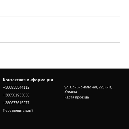
Контактная информация
+380935544112
ул. Срибнокильская, 22, Київ,
Україна
+380501933036
Карта проезда
+380677615277
Перезвонить вам?