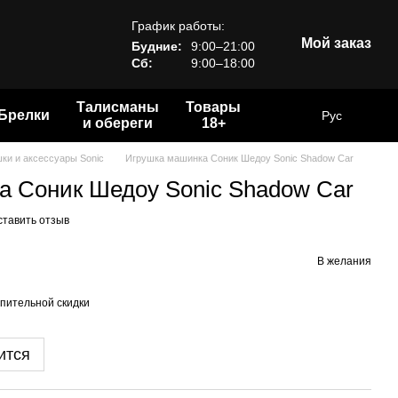
График работы:
Мой заказ
Будние:
9:00–21:00
Сб:
9:00–18:00
Талисманы
Товары
Брелки
Рус
и обереги
18+
ки и аксессуары Sonic
Игрушка машинка Соник Шедоу Sonic Shadow Car
а Соник Шедоу Sonic Shadow Car
ставить отзыв
В желания
пительной скидки
ится