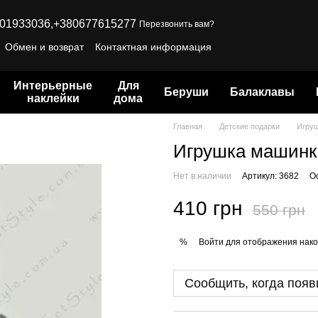
01933036,
+380677615277
Перезвонить вам?
Обмен и возврат
Контактная информация
Интерьерные
Для
Беруши
Балаклавы
наклейки
дома
Главная
Детские подарки
Игруш
Игрушка машинк
Нет в наличии
Артикул: 3682
О
410 грн
550 грн
Войти
для отображения нако
%
Сообщить, когда появ