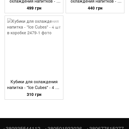
охлаждения напитков - 8
охлаждения напитков - 6
шт. в упаковке
шт в упаковке
499 грн
440 грн
Кубики для охлаждения
напитка - "Ice Cubes" - 4 шт
в коробке
310 грн
+380935544112
+380501933036
+380677615277