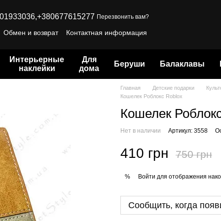
01933036,
+380677615277
Перезвонить вам?
Обмен и возврат
Контактная информация
Интерьерные
Для
Беруши
Балаклавы
наклейки
дома
Главная
Детские подарки
Культ
Кошелек Роблокс Roblox
Кошелек Роблокс
Нет в наличии
Артикул: 3558
О
410 грн
750 грн
Войти
для отображения нако
%
Сообщить, когда появ