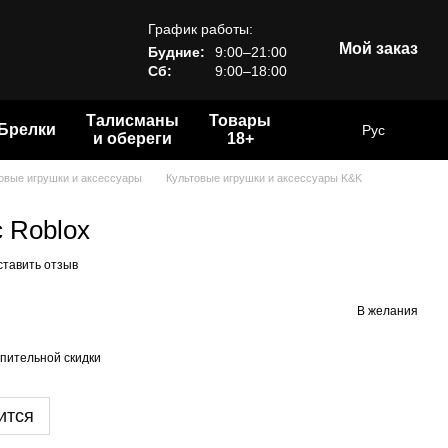
График работы:
Мой заказ
Будние:
9:00–21:00
Сб:
9:00–18:00
Талисманы
Товары
Брелки
Рус
и обереги
18+
овые игрушки и аксессуары
Культовые игрушки и аксессуары K&K
 Roblox
ставить отзыв
В желания
пительной скидки
ится