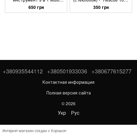
Hammer с чехлом 17 см
- Оригинал
650 грн
350 грн
+380935544112
+380501933036
+380677615277
Контактная информация
Полная версия сайта
© 2026
Укр
Рус
Интернет-магазин создан с Хорошоп