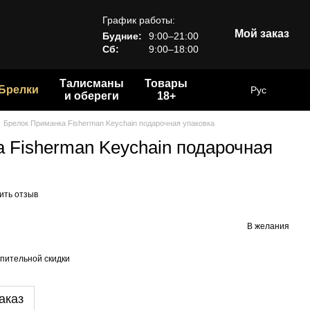
График работы:
Мой заказ
Будние:
9:00–21:00
Сб:
9:00–18:00
Талисманы
Товары
Брелки
Рус
и обереги
18+
Брелок Приманка Fisherman Keychain подарочная упаковка
 Fisherman Keychain подарочная
ить отзыв
В желания
пительной скидки
аказ