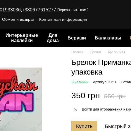
01933036,
+380677615277
Перезвонить вам?
Обмен и возврат
Контактная информация
Интерьерные
Для
Беруши
Балаклавы
наклейки
дома
Главная
Брелки
Брелки VKT
Брелок Приманка
упаковка
В наличии
Артикул: 3151
Остав
350 грн
550 грн
Войти
для отображения нако
%
Купить
Быстрый з