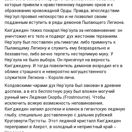
которые привели к нравственному падению орков и к
образованию кровожадной Орды. Правда, впоследствии
Нер’зул проявил непокорство и не позволил своим
подданным вступить в ряды демонов Пылающего Легиона.
Кил’джеден тяжко покарал Нер’зула за неповиновение: он
уничтожил его тело и подверг дух жестоким терзаниям.
Нер’зулу был поставлен ультиматум: либо примкнуть к
Пылающему Легиону и служить ему безраздельно и
беззаветно, либо вечно терпеть нестерпимую муку. У
Нер’зула не было выбора. Он присягнул на верность
Кил’джедену. И тогда повелитель демонов возродил его в
облике страшного и невероятно могущественного
служителя Легиона – Короля-лича.
Колдовскими чарами дух Нер’зула был закован в древние
доспехи, а в его бесплотную руку был вложен могучий
рунный меч Ледяная Скорбь (Frostmourne). Чтобы
исключить всякую возможность неповиновения,
Кил’джеден запаял доспехи и клинок в гигантскую ледяную
глыбу, специально доставленную с дальних рубежей
Круговерти Пустоты. Этот ледяной кристалл Кил’джеден
переправил в Азерот, в холодный и неприютный край –