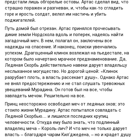
предстали лишь обгорелые остовы. Артас сделал вид, что
страшно поражен и разгневан, и, чтобы как-то сгладить
горе и ярость солдат, велел им настичь и убить
поджигателей.
Путь домой был отрезан. Артас принялся прочесывать
дикие земли Нордскола вдоль и поперек, надеясь найти
загадочный меч. В нем, полагал он, заключены все
надежды на спасение. И наконец, поиски увенчались
успехом. Драгоценный клинок возлежал на пьедестале, на
котором было начертано мрачное предзнаменование. Да,
Ледяная Скорбь действительно навеки дарует владельцу
неслыханное могущество. Но дорогой ценой: «Клинок
разрубает плоть, а власть рассекает душу». Однако Артас
не внял предостережению и не стал слушать тревожных
увещеваний Мурадина. Он готов был на все, чтобы
завладеть мечом. Решительно на все.
Принц неосторожно освободил меч от ледяных оков; это
стоило жизни Мурадину. Артас попытался совладать с
Ледяной Скорбью… и лишился последних крупиц
человечности. Откуда ему было знать, что подлинный
владелец меча – Король-лич? И что меч не только дарует
власть – благодаря чарам Кил’джедена, – но и крадет душу