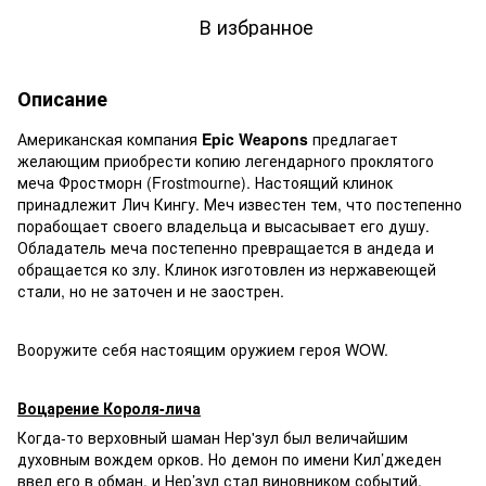
В избранное
Описание
Американская компания
Epic Weapons
предлагает
желающим приобрести копию легендарного проклятого
меча Фростморн (Frostmourne). Настоящий клинок
принадлежит
Лич Кингу
. Меч известен тем, что постепенно
порабощает своего владельца и высасывает его душу.
Обладатель меча постепенно превращается в андеда и
обращается ко злу. Клинок изготовлен из нержавеющей
стали, но не заточен и не заострен.
Вооружите себя настоящим оружием героя WOW.
Воцарение Короля-лича
Когда-то верховный шаман Нер'зул был величайшим
духовным вождем орков. Но демон по имени Кил’джеден
ввел его в обман, и Нер’зул стал виновником событий,