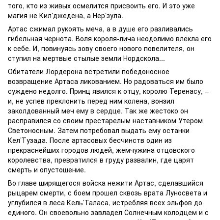
того, кто из живых осмелится присвоить его. И это уже
магия не Кил’джедена, а Нер’зула.
Артас сжимал рукоять меча, а в душе его разливались
гибельная чернота. Воля короля-лича неодолимо влекла его
к себе. И, повинуясь зову своего нового повелителя, он
ступил на мертвые стылые земли Нордскола...
Обитатели Лордерона встретили победоносное
возвращение Артаса ликованием. Но радоваться им было
суждено недолго. Принц явился к отцу, королю Теренасу, –
и, не успев преклонить перед ним колена, вонзил
заколдованный меч ему в сердце. Так же жестоко он
расправился со своим престарелым наставником Утером
Светоносным. Затем потребовал выдать ему останки
Кел’Тузада. После артасовых бесчинств один из
прекраснейших городов людей, жемчужина отцовского
королевства, превратился в груду развалин, где царят
смерть и опустошение.
Во главе ширящегося войска нежити Артас, сделавшийся
рыцарем смерти, с боем прошел сквозь врата Луносвета и
углубился в леса Кель’Таласа, истребляя всех эльфов до
единого. Он своевольно завладел Солнечным колодцем и с