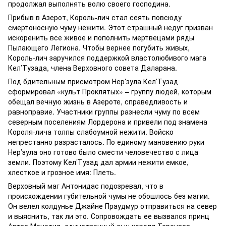
продолжал выполнять волю своего господина.
Прибыв в Азерот, Король-лич стал сеять повсюду
смертоносную чуму нежити. Этот страшный недуг призван
искоренить все живое и пополнить мертвецами ряды
Пылающего Легиона. Чтобы вернее погубить живых,
Король-лич заручился поддержкой властолюбивого мага
Кел’Тузада, члена Верховного совета Даларана.
Под бдительным присмотром Нер’зула Кел’Тузад
сформировал «культ Проклятых» – группу людей, которым
обещал вечную жизнь в Азероте, справедливость и
равноправие. Участники группы разнесли чуму по всем
северным поселениям Лордерона и привели под знамена
Короля-лича толпы слабоумной нежити. Войско
непрестанно разрасталось. По единому мановению руки
Нер’зула оно готово было смести человечество с лица
земли. Поэтому Кел’Тузад дал армии нежити емкое,
хлесткое и грозное имя: Плеть.
Верховный маг Антонидас подозревал, что в
происхождении губительной чумы не обошлось без магии.
Он велел колдунье Джайне Праудмур отправиться на север
и выяснить, так ли это. Сопровождать ее вызвался принц