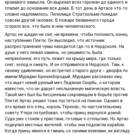
кровавого замысла. Он вырезал всех горожан до единого и
спалил до основания все дома. В тот день в Артасе что-то
словно надломилось. Пепелище Стратхольма покидал
совсем другой человек. В пожаре безвинного города
сгорело все, что было в нем человеческого.
Артас не щадил ни сил, ни времени, чтобы положить конец
наступлению Плети. Он выследил, что источник
распространения чумы находится где-то в Нордсколе. На
душе у него лежал камень, но решимость была
непреклонна: его путь лежит на крышу мира, где только
снег, холод и смерть. И он отправился в Нордскол. Там, к
своему удивлению, он встретил старого друга – дворфа по
имени Мурадин Бронзобородый. Мурадин рассказал ему,
что ищет некий рунный меч Ледяная Скорбь, о котором
известно, что он дарует неслыханную магическую власть.
Такой меч был бы бесценным сокровищем в борьбе против
Плети! Артас решил тоже пуститься на поиски. Однако в
это время его отец, король Теренас, по настоятельному
совету Утера потребовал, чтобы принц вернулся домой.
Суда уже стояли у пристани, готовые к отплытию. Но Артас
подкупил местных жителей, чтобы они подожгли корабли.
Когда принц явился в гавань со своими воинами, их взгляду