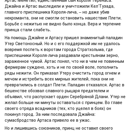
Артас Менетил, единственный сын короля Теренаса.
Джайна и Артас выследили и уничтожили Кел’Тузада,
главного приспешника Короля-лича, – но даже убив
некроманта, они не смогли остановить нашествие Плети.
Борьбе с нежитью не видно было конца. Вера и терпение
принца стали слабеть.
На помощь Джайне и Артасу пришел знаменитый паладин
Утер Светоносный. Но и с его поддержкой им не удалось
вовремя поспеть к воротам города Стратхольма, где
приспешники Короля-лича раздавали крестьянам зерно,
зараженное чумой. Артас понял, что ни в чем не повинным
фермерам суждено, хоть и не по своей воле, пополнить
ряды нежити. Он приказал Утеру очистить город огнем и
мечом и истребить всех мирных жителей, пока они не
превратились в солдат Плети. Паладин отказался. Артас в
бешенстве обозвал славного рыцаря предателем и
объявил, что распускает орден Серебряной Длани. Утер не
желал больше ни минуты оставаться с принцем. Во главе
своего отряда всадников (тех, кто уцелел в боях) он
покинул город. За ним последовала Джайна:
сумасбродство Артаса привело ее в ужас.
Но и лишившись союзников, принц не оставил своего