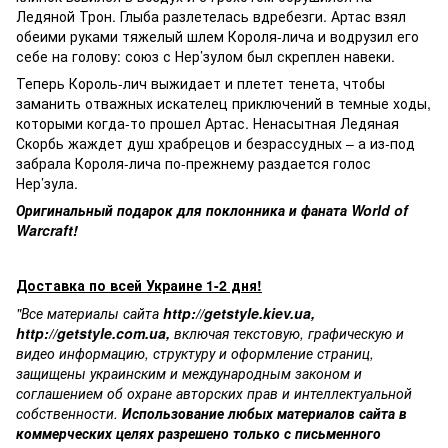
Ледяной Трон. Глыба разлетелась вдребезги. Артас взял
обеими руками тяжелый шлем Короля-лича и водрузил его
себе на голову: союз с Нер’зулом был скреплен навеки.
Теперь Король-лич выжидает и плетет тенета, чтобы
заманить отважных искателец приключений в темные ходы,
которыми когда-то прошел Артас. Ненасытная Ледяная
Скорбь жаждет душ храбрецов и безрассудных – а из-под
забрала Короля-лича по-прежнему раздается голос
Нер’зула.
Оригинальный подарок для поклонника и фаната World of
Warcraft!
Доставка по всей Украине 1-2 дня!
"Все материалы сайта
http://getstyle.kiev.ua
,
http://getstyle.com.ua
,
включая текстовую, графическую и
видео информацию, структуру и оформление страниц,
защищены украинским и международным законом и
соглашением об охране авторских прав и интеллектуальной
собственности.
Использование любых материалов сайта в
коммерческих целях разрешено только с письменного