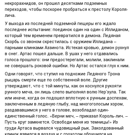
некрорахнидов, он прошел десятками подземных
переходов, чтобы поскорее пробраться к престолу Короля-
лича.
У выхода из последней подземной пещеры его ждало
последнее испытание: поединок один на один с Иллиданом,
который тем временем превратился в демона. Ледяная
Скорбь со звоном скрестилась с оружием Иллидана –
парными клинками Аззинота. Истекая кровью, демон рухнул
в снег. Артас пошел дальше. В ушах у него отдавались
голоса прошлого: они предостерегали, молили, заклинали
не совершать роковой ошибки. Но Артас остался глух к ним.
Одни говорят, что ступил на подножие Ледяного Трона
рыцарь смерти еще по собственной воле. Другие
утверждают, что с той минуты, как он коснулся рукояти
рунного меча, он лишь слепо выполнял волю Нер’зула. Так
или иначе, когда он подошел вплотную к рунным доспехам,
заключенным в ледяную глыбу, над многоголосым хором,
раздававшимся у него в голове, возобладал один-
единственный голос. «Верни меч, – приказал Король-лич. –
Пусть круг замкнется. Освободи меня из темницы!» Из
груди Артаса вырвался чудовищный рык. Заколдованный
клинок взвился в воздух и с грохотом обрушился на