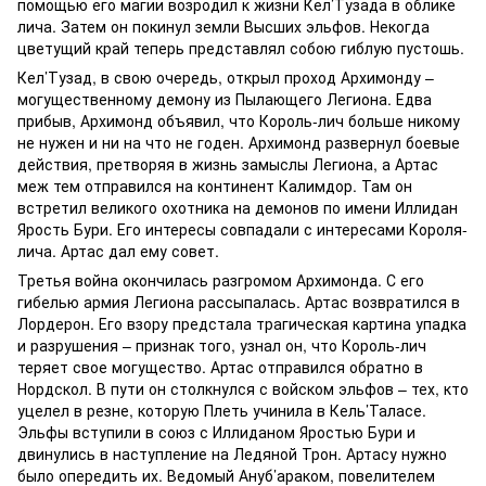
помощью его магии возродил к жизни Кел’Тузада в облике
лича. Затем он покинул земли Высших эльфов. Некогда
цветущий край теперь представлял собою гиблую пустошь.
Кел’Тузад, в свою очередь, открыл проход Архимонду –
могущественному демону из Пылающего Легиона. Едва
прибыв, Архимонд объявил, что Король-лич больше никому
не нужен и ни на что не годен. Архимонд развернул боевые
действия, претворяя в жизнь замыслы Легиона, а Артас
меж тем отправился на континент Калимдор. Там он
встретил великого охотника на демонов по имени Иллидан
Ярость Бури. Его интересы совпадали с интересами Короля-
лича. Артас дал ему совет.
Третья война окончилась разгромом Архимонда. С его
гибелью армия Легиона рассыпалась. Артас возвратился в
Лордерон. Его взору предстала трагическая картина упадка
и разрушения – признак того, узнал он, что Король-лич
теряет свое могущество. Артас отправился обратно в
Нордскол. В пути он столкнулся с войском эльфов – тех, кто
уцелел в резне, которую Плеть учинила в Кель’Таласе.
Эльфы вступили в союз с Иллиданом Яростью Бури и
двинулись в наступление на Ледяной Трон. Артасу нужно
было опередить их. Ведомый Ануб’араком, повелителем