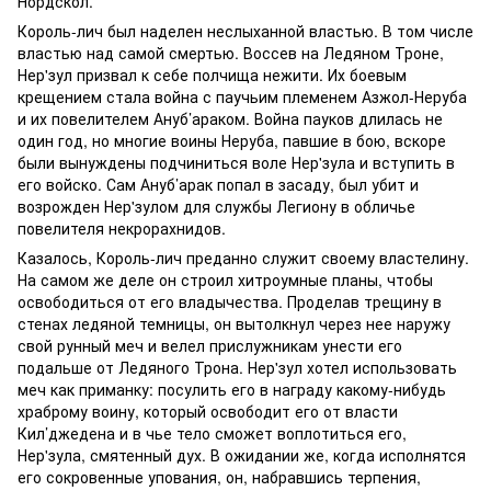
Нордскол.
Король-лич был наделен неслыханной властью. В том числе
властью над самой смертью. Воссев на Ледяном Троне,
Нер'зул призвал к себе полчища нежити. Их боевым
крещением стала война с паучьим племенем Азжол-Неруба
и их повелителем Ануб’араком. Война пауков длилась не
один год, но многие воины Неруба, павшие в бою, вскоре
были вынуждены подчиниться воле Нер'зула и вступить в
его войско. Сам Ануб’арак попал в засаду, был убит и
возрожден Нер'зулом для службы Легиону в обличье
повелителя некрорахнидов.
Казалось, Король-лич преданно служит своему властелину.
На самом же деле он строил хитроумные планы, чтобы
освободиться от его владычества. Проделав трещину в
стенах ледяной темницы, он вытолкнул через нее наружу
свой рунный меч и велел прислужникам унести его
подальше от Ледяного Трона. Нер'зул хотел использовать
меч как приманку: посулить его в награду какому-нибудь
храброму воину, который освободит его от власти
Кил’джедена и в чье тело сможет воплотиться его,
Нер'зула, смятенный дух. В ожидании же, когда исполнятся
его сокровенные упования, он, набравшись терпения,