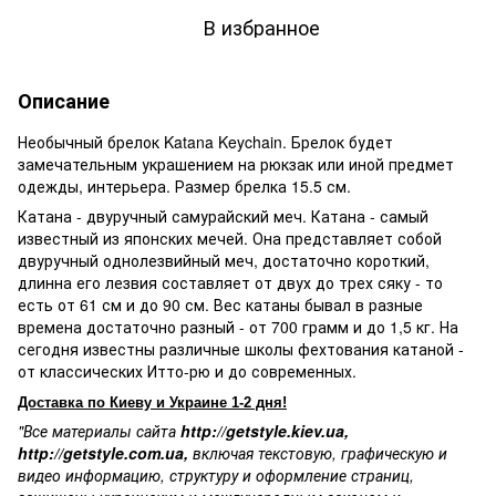
В избранное
Описание
Необычный брелок Katana Keychain. Брелок будет
замечательным украшением на рюкзак или иной предмет
одежды, интерьера. Размер брелка 15.5 см.
Катана - двуручный самурайский меч. Катана - самый
известный из японских мечей. Она представляет собой
двуручный однолезвийный меч, достаточно короткий,
длинна его лезвия составляет от двух до трех сяку - то
есть от 61 см и до 90 см. Вес катаны бывал в разные
времена достаточно разный - от 700 грамм и до 1,5 кг. На
сегодня известны различные школы фехтования катаной -
от классических Итто-рю и до современных.
Доставка по Киеву и Украине 1-2 дня!
"Все материалы сайта
http://getstyle.kiev.ua
,
http://getstyle.com.ua
,
включая текстовую, графическую и
видео информацию, структуру и оформление страниц,