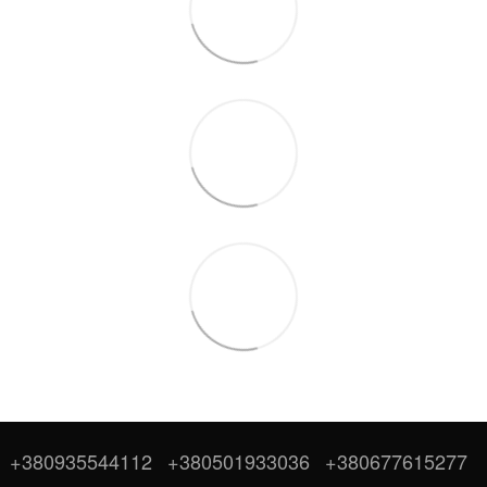
+380935544112
+380501933036
+380677615277