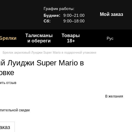
График работы:
Мой заказ
Будние:
9:00–21:00
Сб:
9:00–18:00
Талисманы
Товары
Брелки
Рус
и обереги
18+
Брелок акриловый Луиджи Super Mario в подарочной упаковке
й Луиджи Super Mario в
овке
ить отзыв
В желания
пительной скидки
аказ