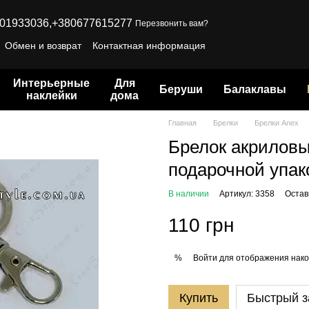
01933036,
+380677615277
Перезвонить вам?
Обмен и возврат
Контактная информация
Интерьерные
Для
Беруши
Балаклавы
наклейки
дома
Главная
Брелки
Брелки Anex
Брелок акриловы
подарочной упак
В наличии
Артикул: 3358
Остав
110 грн
Войти
для отображения нако
%
Купить
Быстрый з