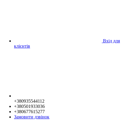
Вхід для
клієнтів
+380935544112
+380501933036
+380677615277
Замовити дзвінок