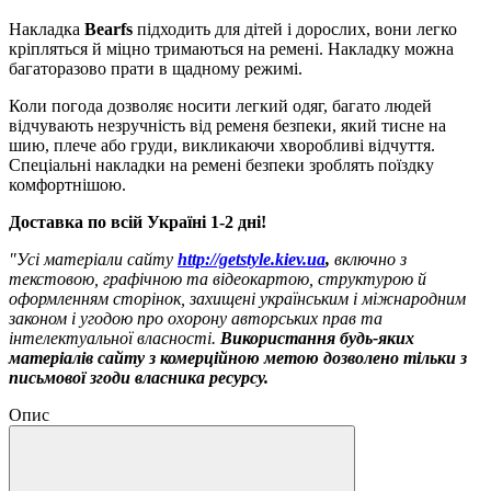
Накладка
Bearfs
підходить для дітей і дорослих, вони легко
кріпляться й міцно тримаються на ремені. Накладку можна
багаторазово прати в щадному режимі.
Коли погода дозволяє носити легкий одяг, багато людей
відчувають незручність від ременя безпеки, який тисне на
шию, плече або груди, викликаючи хворобливі відчуття.
Спеціальні накладки на ремені безпеки зроблять поїздку
комфортнішою.
Доставка по всій Україні 1-2 дні!
"Усі матеріали сайту
http://getstyle.kiev.ua
,
включно з
текстовою, графічною та відеокартою, структурою й
оформленням сторінок, захищені українським і міжнародним
законом і угодою про охорону авторських прав та
інтелектуальної власності.
Використання будь-яких
матеріалів сайту з комерційною метою дозволено тільки з
письмової згоди власника ресурсу.
Опис