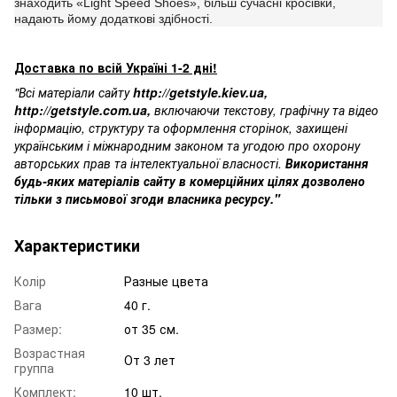
знаходить «Light Speed Shoes», більш сучасні кросівки,
надають йому додаткові здібності.
Доставка по всій Україні 1-2 дні!
"Всі матеріали сайту
http://getstyle.kiev.ua
,
http://getstyle.com.ua
,
включаючи текстову, графічну та відео
інформацію, структуру та оформлення сторінок, захищені
українським і міжнародним законом та угодою про охорону
авторських прав та інтелектуальної власності.
Використання
будь-яких матеріалів сайту в комерційних цілях дозволено
тільки з письмової згоди власника ресурсу."
Характеристики
Колір
Разные цвета
Вага
40 г.
Размер:
от 35 см.
Возрастная
От 3 лет
группа
Комплект:
10 шт.