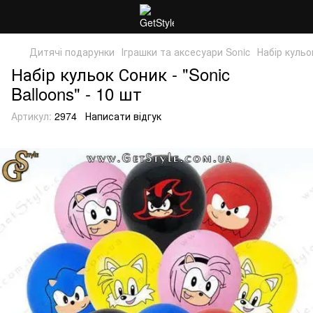
Дитячі подарунки
Іграшки та аксесуари Sonic
Набір кульок
Набір кульок Соник - "Sonic
Balloons" - 10 шт
Артикул:
2974
Написати відгук