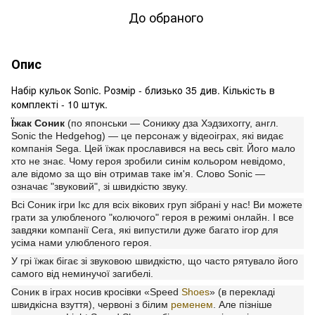
До обраного
Опис
Набір кульок
Sonic
. Розмір - близько 35 див. Кількість в
комплекті - 10 штук.
Їжак Соник
(по японськи ― Соникку дза Хэдзихоггу, англ.
Sonic the Hedgehog) ― це персонаж у відеоіграх, які видає
компанія Sega. Цей їжак прославився на весь світ. Його мало
хто не знає. Чому героя зробили синім кольором невідомо,
але відомо за що він отримав таке ім'я. Слово Sonic ―
означає "звуковий", зі швидкістю звуку.
Всі Соник ігри Ікс для всіх вікових груп зібрані у нас! Ви можете
грати за улюбленого "колючого" героя в режимі онлайн. І все
завдяки компанії Сега, які випустили дуже багато ігор для
усіма нами улюбленого героя.
У грі їжак бігає зі звуковою швидкістю, що часто рятувало його
самого від неминучої загибелі.
Соник в іграх носив кросівки «Speed
Shoes
» (в перекладі
швидкісна взуття), червоні з білим
ременем
. Але пізніше