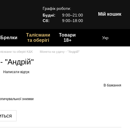
Графік роботи:
Мій кошик
Будні:
9:00–21:00
Сб:
9:00–18:00
Талісмани
Товари
Брелки
Укр
та оберігі
18+
лісмани та оберігі K&K
Монета на удачу - "Андрій"
- "Андрій"
Написати відгук
В бажання
опичувальної знижки
иться