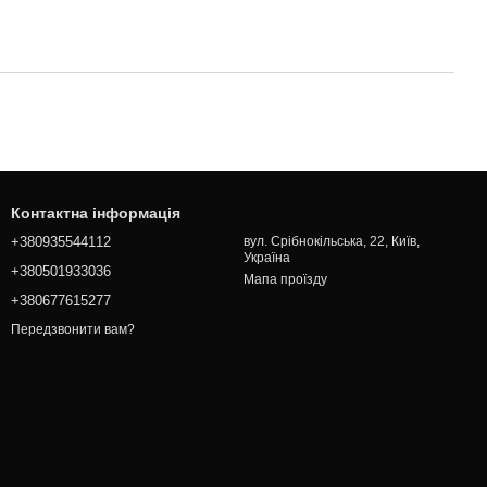
Контактна інформація
+380935544112
вул. Срібнокільська, 22, Київ,
Україна
+380501933036
Мапа проїзду
+380677615277
Передзвонити вам?