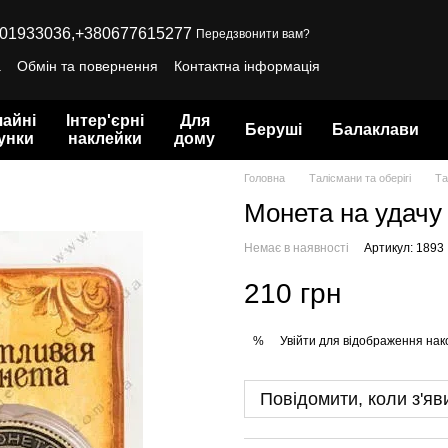
01933036,
+380677615277
Передзвонити вам?
а
Обмін та повернення
Контактна інформація
айні
Інтер'єрні
Для
Беруші
Балаклави
унки
наклейки
дому
Головна
Талісмани та оберігі
Та
Монета на удачу 
Немає в наявності
Артикул: 1893
210 грн
Увійти
для відображення нак
%
Повідомити, коли з'яв