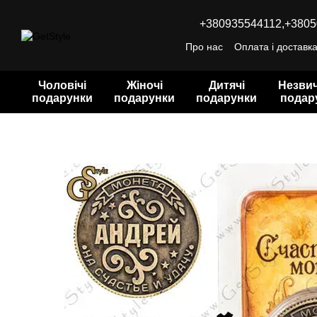
Перейти до основного контенту
+380935544112,
+3805
Про нас
Оплата і доставк
Чоловічі
Жіночі
Дитячі
Незвич
подарунки
подарунки
подарунки
подар