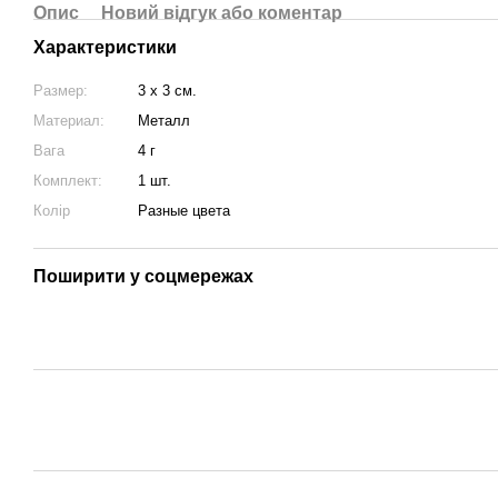
Опис
Новий відгук або коментар
Характеристики
Размер:
3 х 3 см.
Материал:
Металл
Вага
4 г
Комплект:
1 шт.
Колір
Разные цвета
Поширити у соцмережах