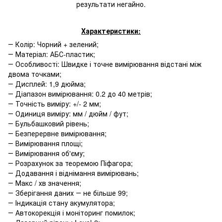
результати негайно.
Характеристики:
― Колір: Чорний + зелений;
― Матеріал: АБС-пластик;
― Особливості: Швидке і точне вимірювання відстані між
двома точками;
― Дисплей: 1,9 дюйма;
― Діапазон вимірювання: 0.2 до 40 метрів;
― Точність виміру: +/- 2 мм;
― Одиниця виміру: мм / дюйм / фут;
― Бульбашковий рівень;
― Безперервне вимірювання;
― Вимірювання площі;
― Вимірювання об'єму;
― Розрахунок за теоремою Піфагора;
― Додавання і віднімання вимірювань;
― Макс / хв значення;
― Зберігання даних ― не більше 99;
― Індикація стану акумулятора;
― Автокорекція і моніторинг помилок;