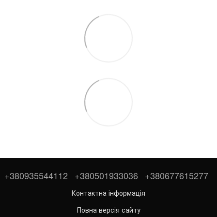
+380935544112
+380501933036
+380677615277
Контактна інформація
Повна версія сайту