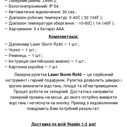
― Лазерний рівень: Level-2;
― Вологонепроникний: IP 54;
― Автоматичне відключення: 30 сек.;
― Діапазон робочих температур: 0-40C ( 32-104F );
― Діапазон температури зберігання : -10-60C ( 14-140F );
― Харчування: 3 х батареї ААА.
Комплектація:
― Далекомір Laser Storm Rz40 ― 1 шт.;
― Чохол ― 1 шт.;
― Ремінець ― 1 шт.;
― Інструкція (англійською мовою) ― 1 шт.;
― Картонна коробка ― 1 шт.
Лазерна рулетка
Laser Storm Rz40
― це серйозний
інструмент і гарний подарунок. Рулетка дозволить швидко і
зручно визначити відстань, площа та об'єм приміщення.
Процес роботи не складний. Достатньо направити
лазерний промінь на місце, до якого потрібно виміряти
відстань і натиснути на кнопку. Прилад з задоволенням
повідомить Вам потрібний результат.
Доставка по всій Україні 1-2 дні!