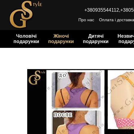
Перейти до основного контенту
+380935544112,
+3805
Про нас
Оплата і доставк
Чоловічі
Жіночі
Дитячі
Незвич
подарунки
подарунки
подарунки
подар