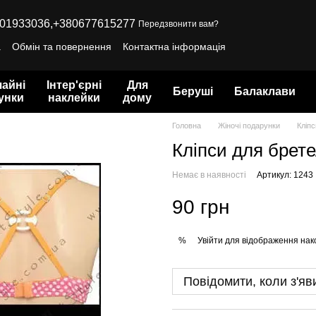
01933036,
+380677615277
Передзвонити вам?
а
Обмін та повернення
Контактна інформація
айні
Інтер'єрні
Для
Беруші
Балаклави
унки
наклейки
дому
Головна
Жіночі подарунки
Кліпс
Кліпси для бретел
Немає в наявності
Артикул: 1243
90 грн
Увійти
для відображення нак
%
Повідомити, коли з'яв