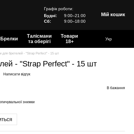
Графік роботи:
Мій кошик
Будні:
9:00–21:00
Сб:
9:00–18:00
Талісмани
Товари
Брелки
Укр
та оберігі
18+
и для бретелей - "Strap Perfect" - 15 шт
ей - "Strap Perfect" - 15 шт
Написати відгук
В бажання
опичувальної знижки
иться