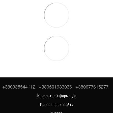
+380935544112
+380501933036
+380677615277
Контактна інформація
Повна версія сайту