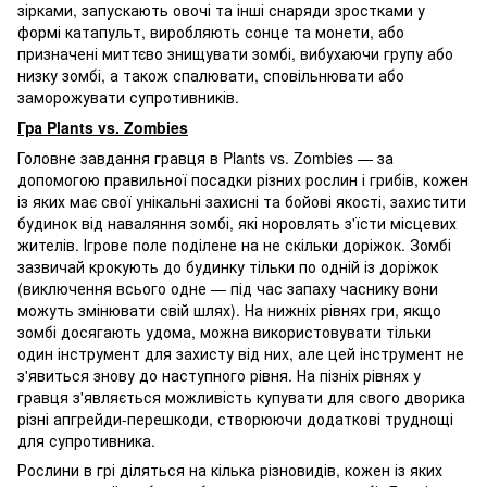
зірками, запускають овочі та інші снаряди зростками у
формі катапульт, виробляють сонце та монети, або
призначені миттєво знищувати зомбі, вибухаючи групу або
низку зомбі, а також спалювати, сповільнювати або
заморожувати супротивників.
Гра Plants vs. Zombies
Головне завдання гравця в Plants vs. Zombies — за
допомогою правильної посадки різних рослин і грибів, кожен
із яких має свої унікальні захисні та бойові якості, захистити
будинок від наваляння зомбі, які норовлять з'їсти місцевих
жителів. Ігрове поле поділене на не скільки доріжок. Зомбі
зазвичай крокують до будинку тільки по одній із доріжок
(виключення всього одне — під час запаху часнику вони
можуть змінювати свій шлях). На нижніх рівнях гри, якщо
зомбі досягають удома, можна використовувати тільки
один інструмент для захисту від них, але цей інструмент не
з'явиться знову до наступного рівня. На пізніх рівнях у
гравця з'являється можливість купувати для свого дворика
різні апгрейди-перешкоди, створюючи додаткові труднощі
для супротивника.
Рослини в грі діляться на кілька різновидів, кожен із яких