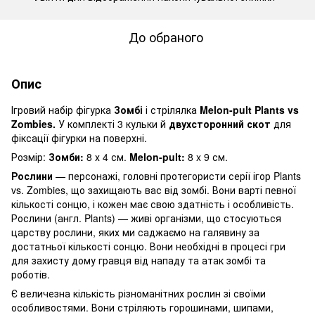
До обраного
Опис
Ігровий набір фігурка
Зомбі
і стрілялка
Melon-pult Plants vs
Zombies.
У комплекті 3 кульки й
двухсторонний скот
для
фіксації фігурки на поверхні.
Розмір:
Зомби:
8 х 4 см.
Melon-pult:
8 x 9 см.
Рослини
— персонажі, головні протегористи серії ігор Plants
vs. Zombies, що захищають вас від зомбі. Вони варті певної
кількості сонцю, і кожен має свою здатність і особливість.
Рослини (англ. Plants) — живі організми, що стосуються
царству рослини, яких ми саджаємо на галявину за
достатньої кількості сонцю. Вони необхідні в процесі гри
для захисту дому гравця від нападу та атак зомбі та
роботів.
Є величезна кількість різноманітних рослин зі своїми
особливостями. Вони стріляють горошинами, шипами,