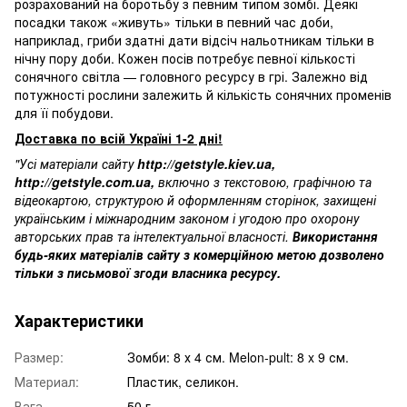
розрахований на боротьбу з певним типом зомбі. Деякі
посадки також «живуть» тільки в певний час доби,
наприклад, гриби здатні дати відсіч нальотникам тільки в
нічну пору доби. Кожен посів потребує певної кількості
сонячного світла — головного ресурсу в грі. Залежно від
потужності рослини залежить й кількість сонячних променів
для її побудови.
Доставка по всій Україні 1-2 дні!
"Усі матеріали сайту
http://getstyle.kiev.ua
,
http://getstyle.com.ua
,
включно з текстовою, графічною та
відеокартою, структурою й оформленням сторінок, захищені
українським і міжнародним законом і угодою про охорону
авторських прав та інтелектуальної власності.
Використання
будь-яких матеріалів сайту з комерційною метою дозволено
тільки з письмової згоди власника ресурсу.
Характеристики
Размер:
Зомби: 8 х 4 см. Melon-pult: 8 x 9 см.
Материал:
Пластик, селикон.
Вага
50 г