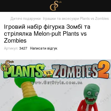
Дитячі подарунки
Іграшки та аксесуари Plants vs Zombies
Ігровий набір фігурка Зомбі та
стрілялка Melon-pult Plants vs
Zombies
Артикул:
3427
Написати відгук