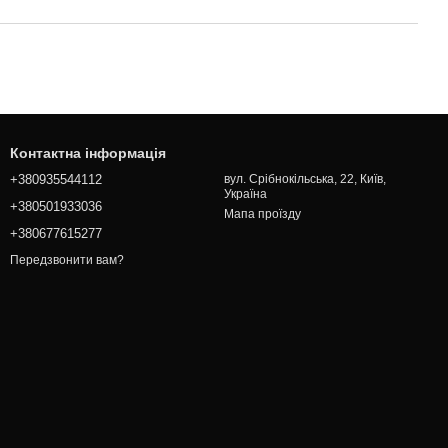
Контактна інформація
+380935544112
вул. Срібнокільська, 22, Київ,
Україна
+380501933036
Мапа проїзду
+380677615277
Передзвонити вам?