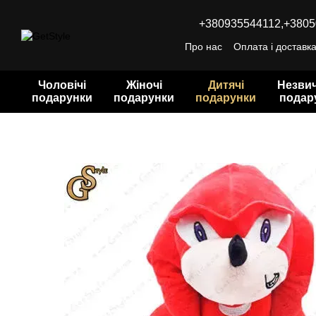
Перейти до основного контенту
+380935544112,
+3805
Про нас
Оплата і доставк
Чоловічі
Жіночі
Дитячі
Незвич
подарунки
подарунки
подарунки
подар