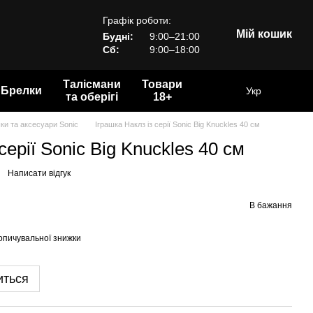
Графік роботи:
Мій кошик
Будні:
9:00–21:00
Сб:
9:00–18:00
Талісмани
Товари
Брелки
Укр
та оберігі
18+
ки та аксесуари Sonic
Іграшка Наклз із серії Sonic Big Knuckles 40 см
серії Sonic Big Knuckles 40 см
Написати відгук
В бажання
опичувальної знижки
иться