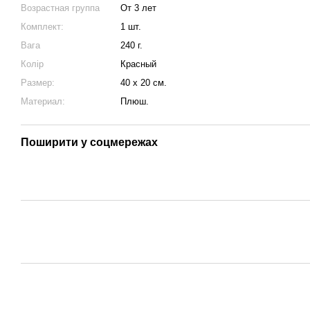
Возрастная группа
От 3 лет
Комплект:
1 шт.
Вага
240 г.
Колір
Красный
Размер:
40 х 20 см.
Материал:
Плюш.
Поширити у соцмережах