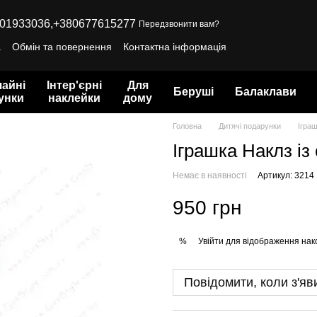
01933036,
+380677615277
Передзвонити вам?
а
Обмін та повернення
Контактна інформація
айні
Інтер'єрні
Для
Беруші
Балаклави
унки
наклейки
дому
Головна
Дитячі подарунки
Іграш
Іграшка Наклз із 
Немає в наявності
Артикул: 3214
950 грн
Увійти
для відображення нак
%
Повідомити, коли з'яв