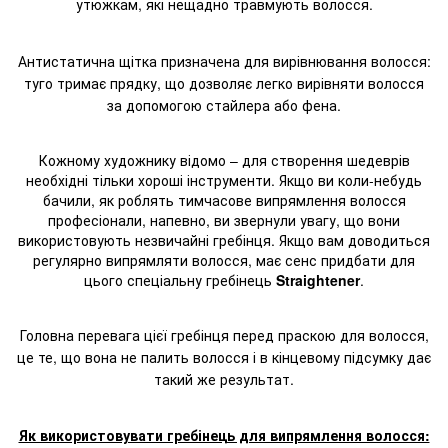
утюжкам, які нещадно травмують волосся.
Антистатична щітка призначена для вирівнювання волосся:
туго тримає прядку, що дозволяє легко вирівняти волосся
за допомогою стайлера або фена.
Кожному художнику відомо – для створення шедеврів
необхідні тільки хороші інструменти. Якщо ви коли-небудь
бачили, як роблять тимчасове випрямлення волосся
професіонали, напевно, ви звернули увагу, що вони
використовують незвичайні гребінця. Якщо вам доводиться
регулярно випрямляти волосся, має
сенс придбати
для
цього спеціальну гребінець
Straightener
.
Головна перевага цієї гребінця перед праскою для волосся,
це те, що вона не палить волосся і в кінцевому підсумку дає
такий же результат.
Як використовувати гребінець для випрямлення волосся: