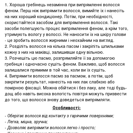
1. Хороша гребінець незамінна при випрямленні волосся
феном. Перш ніж випрямити волосся, вимийте їх і нанесіть
на них хороший кондиціонер. Потім, при необхідності,
скористайтеся засобом для випрямлення волосся. Такі
засоби полегшують процес випрямлення феном, а крім того,
утримують вологу у волоссі. Не наносити їх на шкіру голови
- це зробить волосся жирними і неохайним на вигляд.
2. Розділіть волосся на кілька пасом і закріпіть шпильками
кожну з них на маківці, залишивши одну вільною.
3. Розчешіть цю пасмо, розпрямляйте її за допомогою
гребінця і одночасно сушіть феном. Важливо, щоб волосся
залишалися прямими в той час, коли ви їх сушіть.
4. Випрямити волосся пасмо за пасмом, а потім, щоб
закріпити результат, нанесіть на них лак слабкою або
помірною фіксації. Можна обійтися і без лаку, але тоді будь-
дощ або навіть висока вологість повітря можуть призвести
до того, що волосся знову доведеться випрямляти.
Особливості:
- Оберігає волосся від контакту з гарячими поверхнями;
- Легка, міцна, зручна;
- Дозволяє випрямити волосся легко і просто;