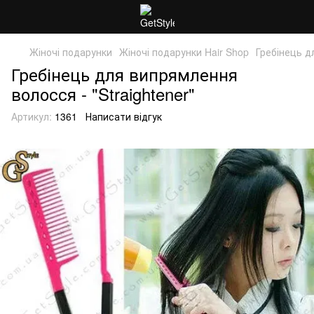
Жіночі подарунки
Жіночі подарунки Hair Shop
Гребінець д
Гребінець для випрямлення
волосся - "Straightener"
Артикул:
1361
Написати відгук