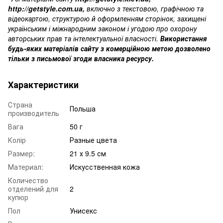
http://getstyle.com.ua
,
включно з текстовою, графічною та
відеокартою, структурою й оформленням сторінок, захищені
українським і міжнародним законом і угодою про охорону
авторських прав та інтелектуальної власності.
Використання
будь-яких матеріалів сайту з комерційною метою дозволено
тільки з письмової згоди власника ресурсу.
Характеристики
Страна
Польша
производитель
Вага
50 г
Колір
Разные цвета
Размер:
21 х 9.5 см
Материал:
Искусственная кожа
Количество
отделений для
2
купюр
Пол
Унисекс