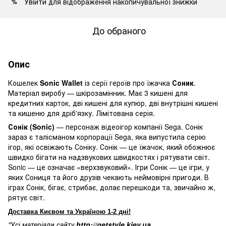
Увійти
для відображення накопичувальної знижки
%
До обраного
Опис
Кошелек
Sonic Wallet
із серії героїв про їжачка
Соник
.
Матеріал виробу — шкірозамінник. Має 3 кишені для
кредитних карток, дві кишені для купюр, дві внутрішні кишені
та кишеню для дріб'язку. Лімітована серія.
Сонік (Sonic)
— персонаж відеоігор компанії Sega. Сонік
зараз є талісманом корпорації Sega, яка випустила серію
ігор, які освіжають Соніку. Сонік — це їжачок, який обожнює
швидко бігати на надзвукових швидкостях і рятувати світ.
Sonic — це означає «верхзвуковий». Ігри Сонік — це ігри, у
яких Сониця та його друзів чекають неймовірні пригоди. В
іграх Сонік, бігає, стрибає, долає перешкоди та, звичайно ж,
рятує світ.
Доставка Києвом та Україною 1-2 дні!
"Усі матеріали сайту
http://getstyle.kiev.ua
,