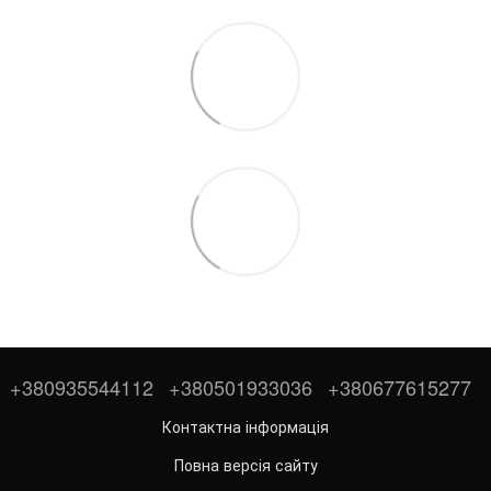
+380935544112
+380501933036
+380677615277
Контактна інформація
Повна версія сайту