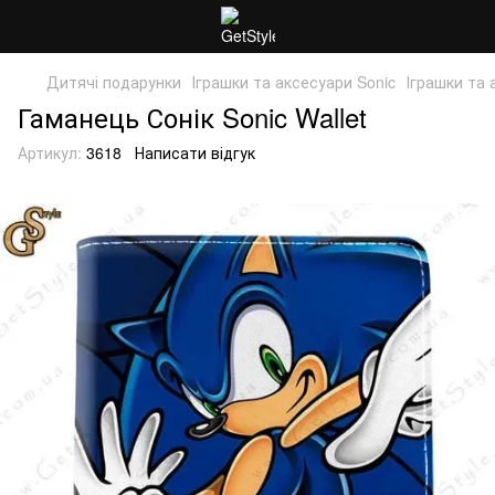
Дитячі подарунки
Іграшки та аксесуари Sonic
Іграшки та 
Гаманець Сонік Sonic Wallet
Артикул:
3618
Написати відгук