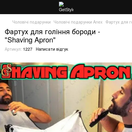
Чоловічі подарунки
Чоловічі подарунки Anex
Фартух для г
Фартух для гоління бороди -
"Shaving Apron"
Артикул:
1227
Написати відгук