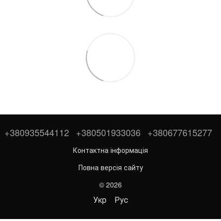
+380935544112
+380501933036
+380677615277
Контактна інформація
Повна версія сайту
© 2026
Укр
Рус