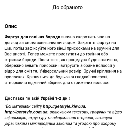
До обраного
Опис
Фартух для гоління бороди
значно скоротить час на
догляд за своїм
зовнішнім виглядом
. Закріпіть фартух на
шиї, потім зафіксуйте його кінці присосками на зручній для
Вас висоті. Тепер можете приступати до гоління або
стрижки бороди. Після того, як процедура буде закінчена,
обережно зніміть присоски і витрусіть зібране волосся у
відро для сміття. Універсальний розмір. Зручні кріплення на
присосках. Кріпляться до будь-якої гладкої поверхні,
створюючи відмінний збірник для стрижених волосся.
Доставка по всій Україні 1-2 дні!
"Всі матеріали сайту
http://getstyle.kiev.ua
,
http://getstyle.com.ua
,
включаючи текстову, графічну та відео
інформацію, структуру та оформлення сторінок, захищені
українським і міжнародним законом та угодою про охорону