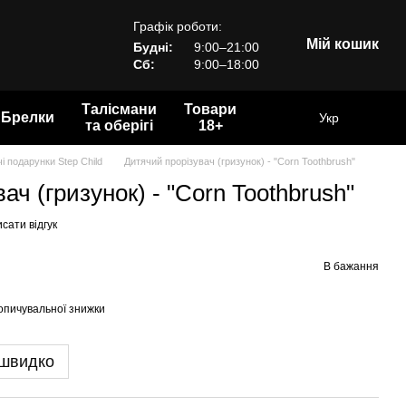
Графік роботи:
Мій кошик
Будні:
9:00–21:00
Сб:
9:00–18:00
Талісмани
Товари
Брелки
Укр
та оберігі
18+
і подарунки Step Child
Дитячий прорізувач (гризунок) - "Corn Toothbrush"
ач (гризунок) - "Corn Toothbrush"
сати відгук
В бажання
опичувальної знижки
 швидко