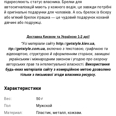
підкреслюють статус власника. Брелки для
автосигналізацій мають у кожного водія, це завжди потрібні
й оригінальні подарунки для чоловіків. А ось брелок із бісеру
або м'який брелок іграшка — це чудовий подарунок коханій
дівчині або подружці.
Доставка Києвом та Україною 1-2 дні!
"Усі матеріали сайту
http://getstyle.kiev.ua
,
ttp://getstyle.com.ua
,
включно з текстовою, графічною та
відеокартою, структурою й оформленням сторінок, захищені
українським і міжнародним законом і угодою про охорону
авторських прав та інтелектуальної власності.
Використання
будь-яких матеріалів сайту з комерційною метою дозволено
тільки з письмової згоди власника ресурсу.
Характеристики
Вес:
50 г
Пол
Мужской
Материал:
Пластик, металл, кожзам.