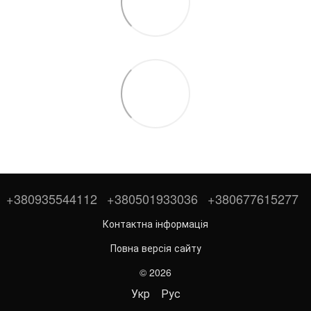
+380935544112
+380501933036
+380677615277
Контактна інформація
Повна версія сайту
© 2026
Укр
Рус