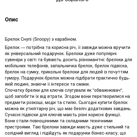
Опис
Брелок Снупі (Snoopy) з карабіном.
Брелок
— потрібна та корисна річ, її завжди можна вручити
як універсальний подарунок. Брелоки дуже популярні
сувеніри у світі та бувають досить різноманітні: брелоки для
мобільних телефонів, запальничка брелок, брелок підвіска,
брелок на сумку, прикольні брелоки для людей із почуттям
гумору. Подарунок-брелок можна підібрати практично будь-
якій людині, знаючи її інтереси та смаки.
Спочатку брелки для ключів слугували як "обважнювач",
щоб запобігти їх від втрати. Згодом вони перетворилися на
предмети розкоші, моди та стилю. Сьогодні купити брелок
можна як утилітарну річ, що має безліч додаткових завдань.
Сучасні підвіски для ключів мають різні корисні функції.
Вони стали повноцінними та складними технічними
пристроями. Такі брелоки завжди мають дуже стильний та
солідний вигляд і підійдуть як подарунки бізнес-класу, що