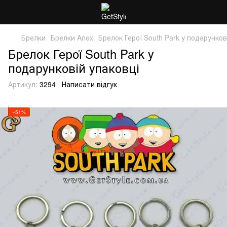
Брелки
Брелки Anex
Брелок Герої South Park у подарунков
Брелок Герої South Park у
подарунковій упаковці
Артикул:
3294
Написати відгук
−51%