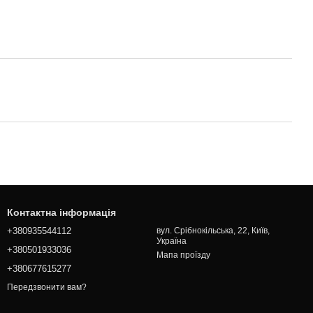
Контактна інформація
+380935544112
вул. Срібнокільська, 22, Київ,
Україна
+380501933036
Мапа проїзду
+380677615277
Передзвонити вам?