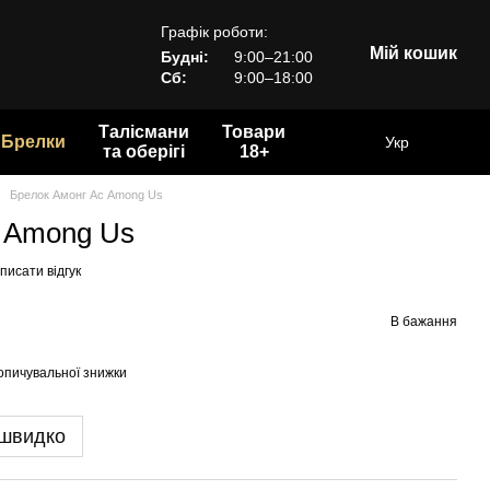
Графік роботи:
Мій кошик
Будні:
9:00–21:00
Сб:
9:00–18:00
Талісмани
Товари
Брелки
Укр
та оберігі
18+
Брелок Амонг Ас Among Us
с Among Us
писати відгук
В бажання
опичувальної знижки
 швидко