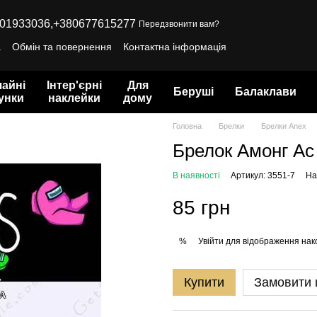
01933036,
+380677615277
Передзвонити вам?
а
Обмін та повернення
Контактна інформація
айні
Інтер'єрні
Для
Беруші
Балаклави
унки
наклейки
дому
Головна
Брелки
Брелки Anex
Брелок Амонг А
В наявності
Артикул: 3551-7
На
85 грн
Увійти
для відображення нак
%
Купити
Замовити