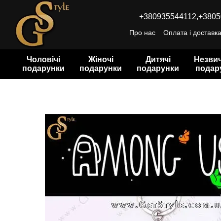
Перейти до основного контенту
+380935544112,
+3805
Про нас
Оплата і доставк
Чоловічі
Жіночі
Дитячі
Незвич
подарунки
подарунки
подарунки
подар