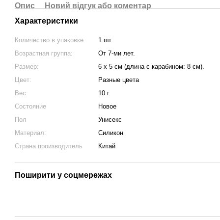
Опис
Новий відгук або коментар
Характеристики
Количество в упаковке
1 шт.
Возрастная группа:
От 7-ми лет.
Размер:
6 х 5 см (длина с карабином: 8 см).
Цвет:
Разные цвета
Вес:
10 г.
Состояние
Новое
Пол
Унисекс
Материал:
Силикон
Страна производитель
Китай
Поширити у соцмережах