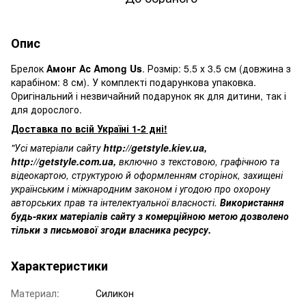
Опис
Брелок
Амонг Ас Among Us
. Розмір: 5.5 х 3.5 см (довжина з
карабіном: 8 см). У комплекті подарункова упаковка.
Оригінальний і незвичайний подарунок як для дитини, так і
для дорослого.
Доставка по всій Україні 1-2 дні!
"Усі матеріали сайту
http://getstyle.kiev.ua
,
http://getstyle.com.ua
,
включно з текстовою, графічною та
відеокартою, структурою й оформленням сторінок, захищені
українським і міжнародним законом і угодою про охорону
авторських прав та інтелектуальної власності.
Використання
будь-яких матеріалів сайту з комерційною метою дозволено
тільки з письмової згоди власника ресурсу.
Характеристики
Материал:
Силикон