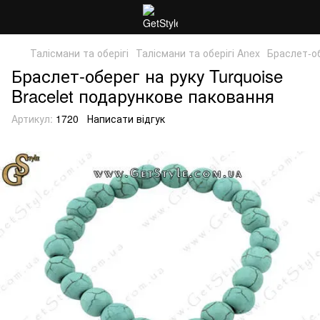
Талісмани та оберігі
Талісмани та оберігі Anex
Браслет-об
Браслет-оберег на руку Turquoise
Bracelet подарункове паковання
Артикул:
1720
Написати відгук