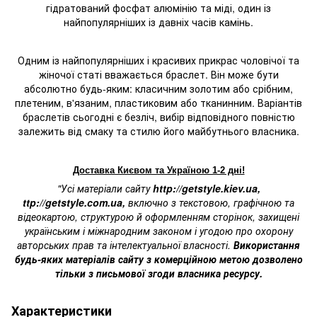
гідратований фосфат алюмінію та міді, один із
найпопулярніших із давніх часів камінь.
Одним із найпопулярніших і красивих прикрас чоловічої та
жіночої статі вважається браслет. Він може бути
абсолютно будь-яким: класичним золотим або срібним,
плетеним, в'язаним, пластиковим або тканинним. Варіантів
браслетів сьогодні є безліч, вибір відповідного повністю
залежить від смаку та стилю його майбутнього власника.
Доставка Києвом та Україною 1-2 дні!
"Усі матеріали сайту
http://getstyle.kiev.ua
,
ttp://getstyle.com.ua
,
включно з текстовою, графічною та
відеокартою, структурою й оформленням сторінок, захищені
українським і міжнародним законом і угодою про охорону
авторських прав та інтелектуальної власності.
Використання
будь-яких матеріалів сайту з комерційною метою дозволено
тільки з письмової згоди власника ресурсу.
Характеристики