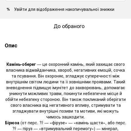
Увійти
для відображення накопичувальної знижки
%
До обраного
Опис
Камінь-оберег
— це охоронний камінь, який захищає свого
власника відмайданчика, хвороб, негативних емоцій, сочка
та псування. Він охороняє, згладжує суперечності між
внутрішнім світом людини та її зовнішніми проявами. Такий
зневоднення підвищує імунітет до захворювань, допомагає
уникнути можливих травм, покинути небезпечне місце й
обійти небезпеку стороною. Він також покликаний оберігати
свого власника від негативного впливу, стримувати та
згладжувати внутрішні позиви та мотиви, які можуть
чимось зашкодити.
Бірюза
(от перс. ⁇ — «фірузе» — «камінь щастя», або перс.
⁇ — піруз — «втримувальний перемогу») — мінерал,