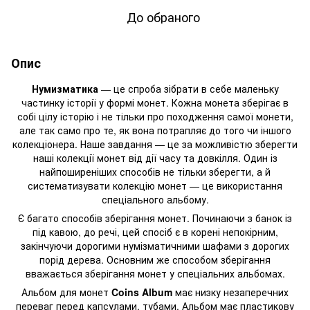
До обраного
Опис
Нумизматика
— це спроба зібрати в себе маленьку
частинку історії у формі монет. Кожна монета зберігає в
собі цілу історію і не тільки про походження самої монети,
але так само про те, як вона потрапляє до того чи іншого
колекціонера. Наше завдання — це за можливістю зберегти
наші колекції монет від дії часу та довкілля. Один із
найпоширеніших способів не тільки зберегти, а й
систематизувати колекцію монет — це використання
спеціального альбому.
Є багато способів зберігання монет. Починаючи з банок із
під кавою, до речі, цей спосіб є в корені непокірним,
закінчуючи дорогими нумізматичними шафами з дорогих
порід дерева. Основним же способом зберігання
вважається зберігання монет у спеціальних альбомах.
Альбом для монет
Coins Album
має низку незаперечних
переваг перед капсулами, тубами. Альбом має пластикову