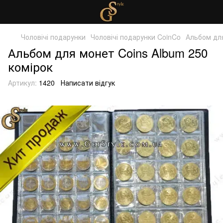
Чоловічі подарунки
Чоловічі подарунки CoinCo
Альбом для
Альбом для монет Coins Album 250
комірок
Артикул:
1420
Написати відгук