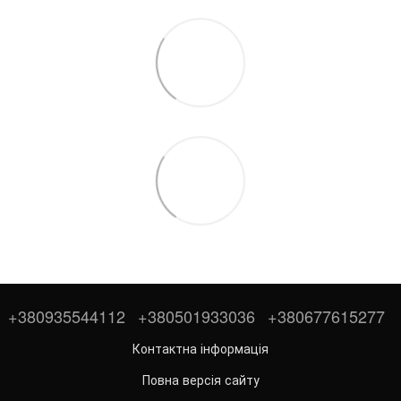
+380935544112
+380501933036
+380677615277
Контактна інформація
Повна версія сайту