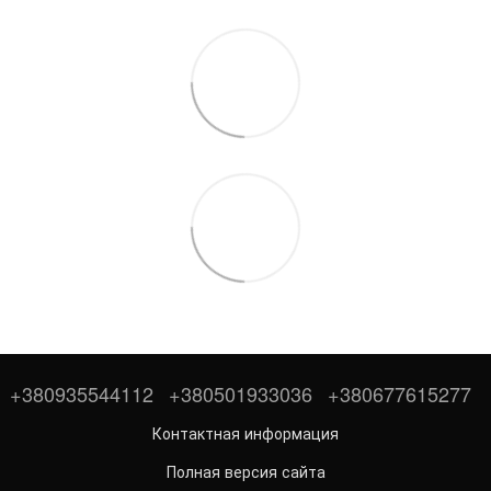
+380935544112
+380501933036
+380677615277
Контактная информация
Полная версия сайта