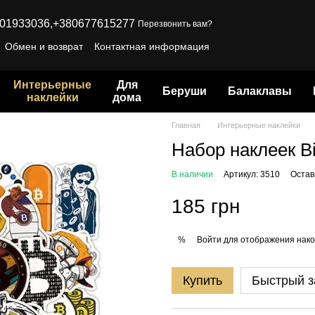
01933036,
+380677615277
Перезвонить вам?
Обмен и возврат
Контактная информация
Интерьерные
Для
Беруши
Балаклавы
наклейки
дома
Главная
Интерьерные наклейки
Набор наклеек Bi
В наличии
Артикул: 3510
Остав
185 грн
Войти
для отображения нако
%
Купить
Быстрый з