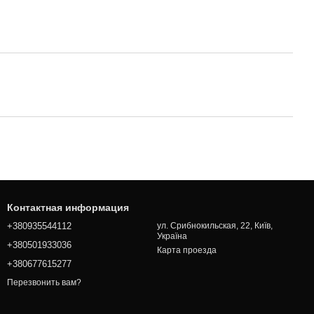
Контактная информация
+380935544112
ул. Срибнокильская, 22, Київ,
Україна
+380501933036
Карта проезда
+380677615277
Перезвонить вам?