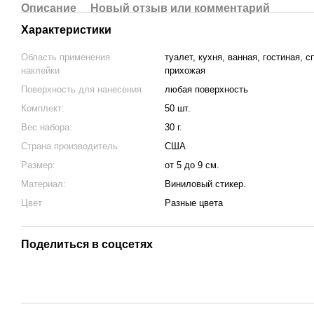
Описание
Новый отзыв или комментарий
Характеристики
Область применения
туалет, кухня, ванная, гостиная, с
наклейки
прихожая
Поверхность для нанесения
любая поверхность
Комплект:
50 шт.
Вес набора:
30 г.
Страна производитель
США
Размер:
от 5 до 9 см.
Материал:
Виниловый стикер.
Цвет
Разные цвета
Поделиться в соцсетях