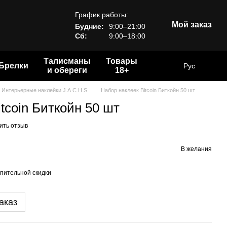
График работы:
Мой заказ
Будние:
9:00–21:00
Сб:
9:00–18:00
Талисманы
Товары
Брелки
Рус
и обереги
18+
Интерьерные наклейки J.A.C.H.S.
Набор наклеек Bitcoin Биткойн 50 шт
tcoin Биткойн 50 шт
ить отзыв
В желания
пительной скидки
аказ